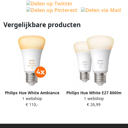
Vergelijkbare producten
Philips Hue White Ambiance
Philips Hue White E27 800lm
1 webshop
1 webshop
E27 800lm 4-pack
Duo pack
€ 110,-
€ 26,99