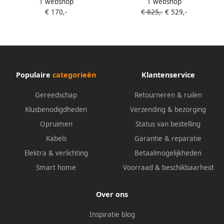
1 webshop
1 webshop
muurlamp White and Color
muurlamp White and Color
€ 170,-
€ 625,-
€ 529,-
zwart + Bridge
zwart 5-pack
Populaire
categorieën
Klantenservice
Gereedschap
Retourneren & ruilen
Klusbenodigdheden
Verzending & bezorging
Opruimen
Status van bestelling
Kabels
Garantie & reparatie
Elektra & verlichting
Betaalmogelijkheden
Smart home
Voorraad & beschikbaarheid
Over ons
Inspiratie blog