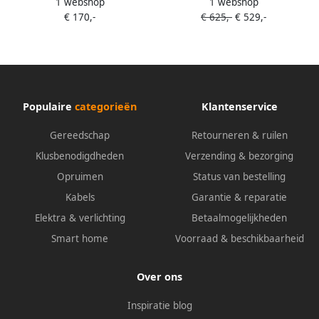
1 webshop
1 webshop
muurlamp White and Color
muurlamp White and Color
€ 170,-
€ 625,-
€ 529,-
zwart + Bridge
zwart 5-pack
Populaire
categorieën
Klantenservice
Gereedschap
Retourneren & ruilen
Klusbenodigdheden
Verzending & bezorging
Opruimen
Status van bestelling
Kabels
Garantie & reparatie
Elektra & verlichting
Betaalmogelijkheden
Smart home
Voorraad & beschikbaarheid
Over ons
Inspiratie blog