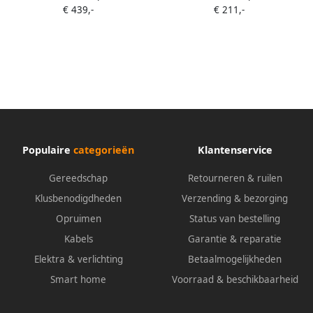
€ 439,-
€ 211,-
Draadloze dimmer
Draadloze dimmer
Populaire
categorieën
Klantenservice
Gereedschap
Retourneren & ruilen
Klusbenodigdheden
Verzending & bezorging
Opruimen
Status van bestelling
Kabels
Garantie & reparatie
Elektra & verlichting
Betaalmogelijkheden
Smart home
Voorraad & beschikbaarheid