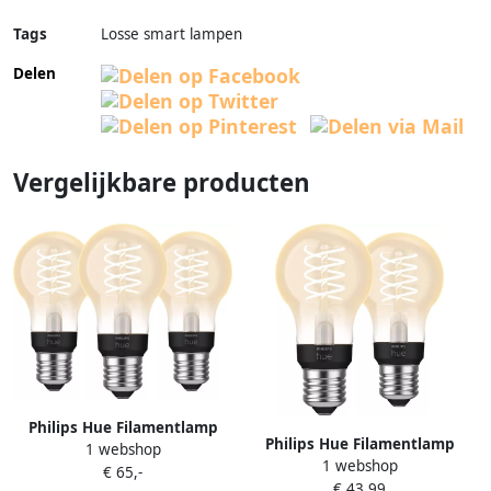
Tags
Losse smart lampen
Delen
Vergelijkbare producten
Philips Hue Filamentlamp
Philips Hue Filamentlamp
1 webshop
White Standaard E27 2023 3-
1 webshop
White Standaard E27 2023 2-
€ 65,-
pack
€ 43,99
pack