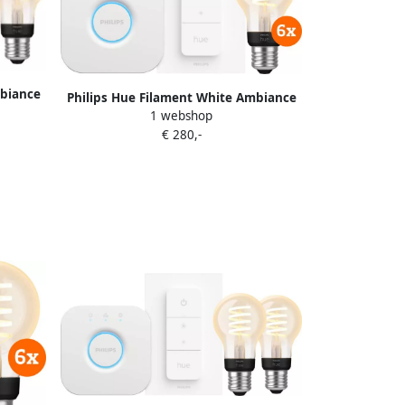
mbiance
Philips Hue Filament White Ambiance
e
1 webshop
Standaard 6-Pack Startpakket
€ 280,-