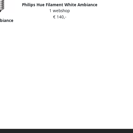
Philips Hue Filament White Ambiance
1 webshop
Standaard 2-Pack Startpakket
€ 140,-
mbiance
e