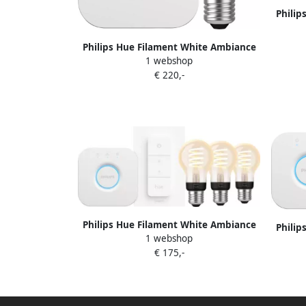
Philip
St
Philips Hue Filament White Ambiance
1 webshop
Standaard 5-Pack + Bridge
€ 220,-
Philips Hue Filament White Ambiance
Philip
1 webshop
Standaard 3-Pack Startpakket
St
€ 175,-