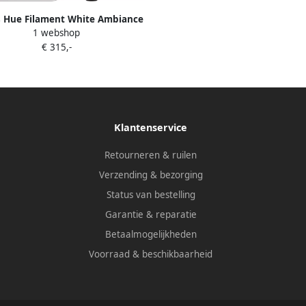
s Hue Filament White Ambiance
1 webshop
Globe 6-Pack + Bridge
€ 315,-
Klantenservice
Retourneren & ruilen
Verzending & bezorging
Status van bestelling
Garantie & reparatie
Betaalmogelijkheden
Voorraad & beschikbaarheid