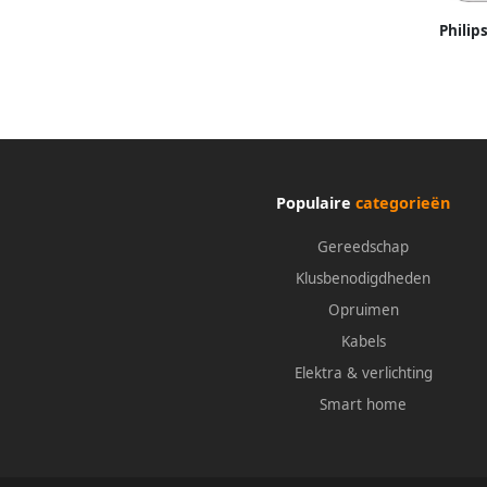
Philip
Populaire
categorieën
Gereedschap
Klusbenodigdheden
Opruimen
Kabels
Elektra & verlichting
Smart home