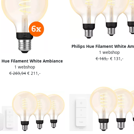
Philips Hue Filament White A
1 webshop
Globe XL 3-pack
€ 165,-
€ 131,-
s Hue Filament White Ambiance
1 webshop
Globe 6-pack
€ 269,94
€ 211,-