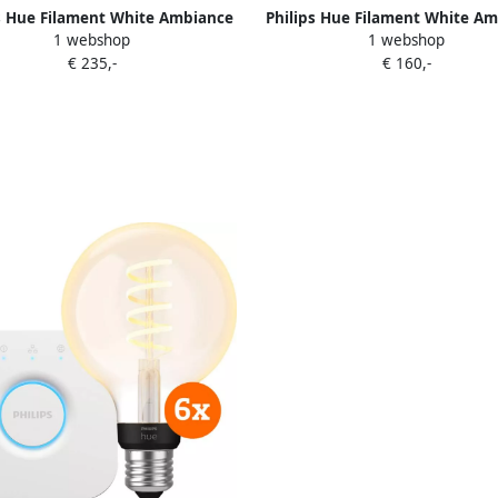
s Hue Filament White Ambiance
Philips Hue Filament White A
1 webshop
1 webshop
lobe XL 3-Pack Startpakket
Globe 3-pack + dimmer
€ 235,-
€ 160,-