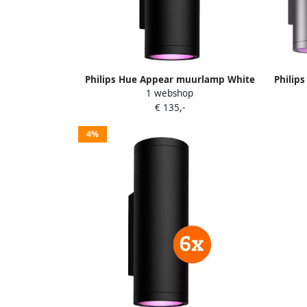
Philips Hue Appear muurlamp White
Philip
1 webshop
and Color Zwart
€ 135,-
4%