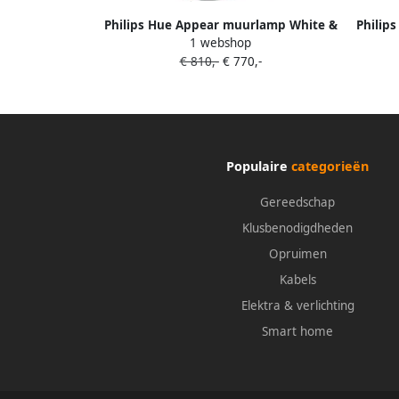
Philips Hue Appear muurlamp White &
Philip
1 webshop
Color 6-Pack
€ 810,-
€ 770,-
Populaire
categorieën
Gereedschap
Klusbenodigdheden
Opruimen
Kabels
Elektra & verlichting
Smart home