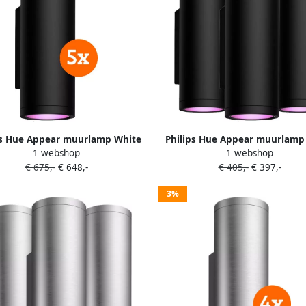
ps Hue Appear muurlamp White
Philips Hue Appear muurlamp
1 webshop
1 webshop
and Color Zwart 5-Pack
and Color Zwart 3-Pack
€ 675,-
€ 648,-
€ 405,-
€ 397,-
3%