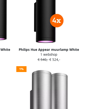
 White
Philips Hue Appear muurlamp White
1 webshop
and Color Zwart 4-Pack
€ 540,-
€ 524,-
1%