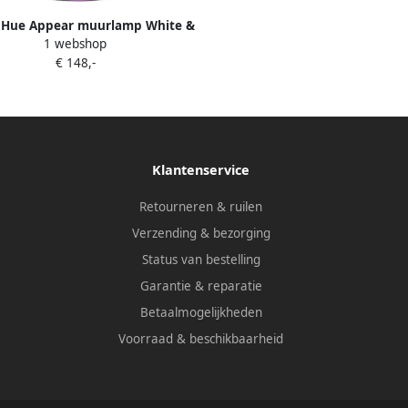
s Hue Appear muurlamp White &
1 webshop
Color RVS
€ 148,-
Klantenservice
Retourneren & ruilen
Verzending & bezorging
Status van bestelling
Garantie & reparatie
Betaalmogelijkheden
Voorraad & beschikbaarheid