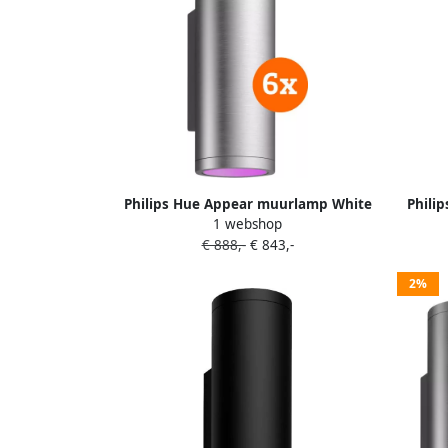
Philips Hue Appear muurlamp White
Phili
1 webshop
and Color RVS 6-Pack
€ 888,-
€ 843,-
2%