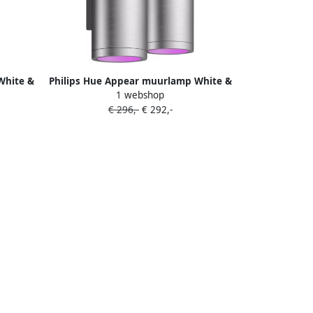
White &
Philips Hue Appear muurlamp White &
1 webshop
Color RVS Duo Pack
€ 296,-
€ 292,-