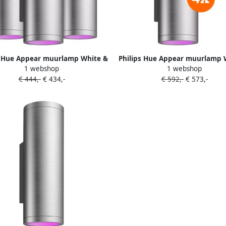
s Hue Appear muurlamp White &
Philips Hue Appear muurlamp 
1 webshop
1 webshop
Color RVS 3-Pack
Color RVS 4-Pack
€ 444,-
€ 434,-
€ 592,-
€ 573,-