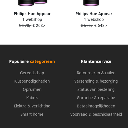
Philips Hue Appear
Philips Hue Appear
1 webshop
1 webshop
muurlamp White and Color
muurlamp White and Color
€ 270,-
€ 268,-
€ 675,-
€ 648,-
Zwart Duo Pack
Zwart 5-Pack
Populaire
categorieën
Klantenservice
Gereedschap
Retourneren & ruilen
Klusbenodigdheden
Verzending & bezorging
Opruimen
Status van bestelling
Kabels
Garantie & reparatie
Elektra & verlichting
Betaalmogelijkheden
Smart home
Voorraad & beschikbaarheid