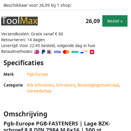
Beschikbaar voor
bij
shop:
26,09
1
26,09
Bestel »
Verzendkosten: Gratis vanaf € 60
Retourneren: 14 dagen
Levertijd: Voor 22:45 besteld, volgende dag in huis
Betaalmethodes:
Specificaties
Merk
Pgb-Europe
Categorie
Bzk schroeven
,
Schroeven
,
Bevestigingsmateriaal
,
Gereedschap
Omschrijving
Pgb-Europe PGB-FASTENERS | Lage BZK-
schroef 8.8 DIN 7984 M 6x16 | 500 st