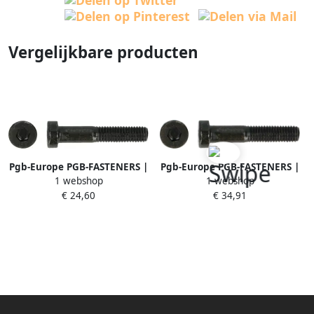
Vergelijkbare producten
Pgb-Europe PGB-FASTENERS |
Pgb-Europe PGB-FASTENERS |
1 webshop
1 webshop
Lage BZK-schroef 8.8 DIN
Lage BZK-schroef 8.8 DIN
€ 24,60
€ 34,91
7984 M 5x20 | 500 st
7984 M 6x30 | 500 st
7984800005000200
7984800006000300