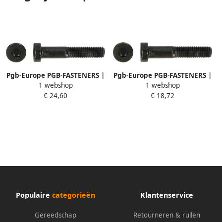
Pgb-Europe PGB-FASTENERS |
Pgb-Europe PGB-FASTENERS |
1 webshop
1 webshop
Lage BZK-schroef 8.8 DIN
Lage BZK-schroef 8.8 DIN
€ 24,60
€ 18,72
7984 M 5x20 | 500 st
7984 M 5x8 | 500 st
7984800005000200
7984800005000080
Populaire
categorieën
Klantenservice
Gereedschap
Retourneren & ruilen