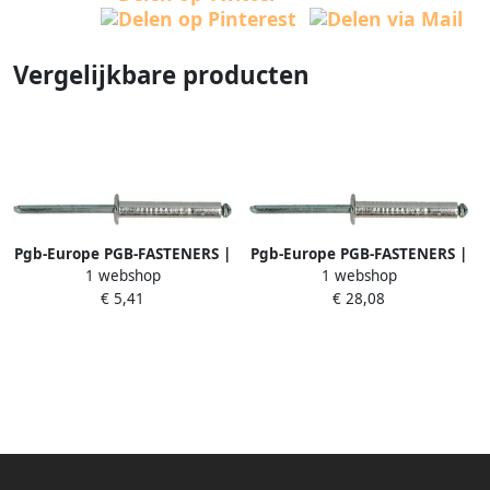
Vergelijkbare producten
Pgb-Europe PGB-FASTENERS |
Pgb-Europe PGB-FASTENERS |
1 webshop
1 webshop
Blindklinknagel DIN 7337A Ø
Blindklinknagel DIN 7337A Ø
€ 5,41
€ 28,08
4x10 Al st
4x16 St St | 500 st
07337AR01004000104
07337AR00004000163