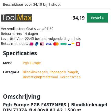
Beschikbaar voor
bij
shop:
34,19
1
34,19
Bestel »
Verzendkosten: Gratis vanaf € 60
Retourneren: 14 dagen
Levertijd: Voor 22:45 besteld, volgende dag in huis
Betaalmethodes:
Specificaties
Merk
Pgb-Europe
Categorie
Blindklinknagels
,
Popnagels
,
Nagels
,
Bevestigingsmateriaal
,
Gereedschap
Omschrijving
Pgb-Europe PGB-FASTENERS | Blindklinknagel
DIN 7337A Ø 4 00x8 A2 A2 | 500 st