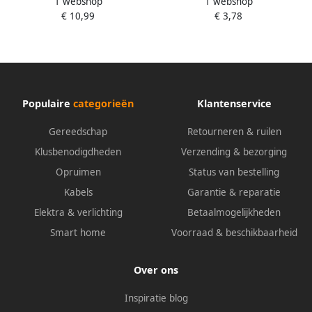
1 webshop
1 webshop
IEC Female | 90 dB | 25 m |
IEC Female | 90 dB | 2 m |
€ 10,99
€ 3,78
Wit | 1 stuks
Wit | 1 stuks
CSGP40000WT250
CSGB40000WT20
Populaire
categorieën
Klantenservice
Gereedschap
Retourneren & ruilen
Klusbenodigdheden
Verzending & bezorging
Opruimen
Status van bestelling
Kabels
Garantie & reparatie
Elektra & verlichting
Betaalmogelijkheden
Smart home
Voorraad & beschikbaarheid
Over ons
Inspiratie blog