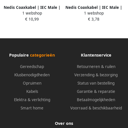
Nedis Coaxkabel | IEC Male |
Nedis Coaxkabel | IEC Male |
1 webshop
1 webshop
IEC Female | 90 dB | 25 m |
IEC Female | 90 dB | 2 m |
€ 10,99
€ 3,78
Wit | 1 stuks
Wit | 1 stuks
CSGP40000WT250
CSGB40000WT20
Populaire
categorieën
Klantenservice
Gereedschap
Retourneren & ruilen
Klusbenodigdheden
Verzending & bezorging
Opruimen
Status van bestelling
Kabels
Garantie & reparatie
Elektra & verlichting
Betaalmogelijkheden
Smart home
Voorraad & beschikbaarheid
Over ons