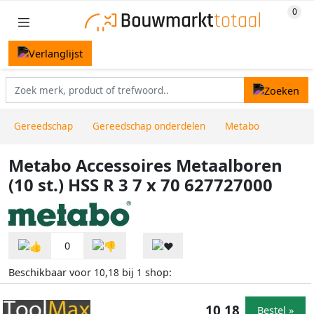
Gereedschap
Gereedschap onderdelen
Metabo
Metabo Accessoires Metaalboren
(10 st.) HSS R 3 7 x 70 627727000
0
Beschikbaar voor
bij
shop:
10,18
1
10,18
Bestel »