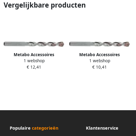
Vergelijkbare producten
Metabo Accessoires
Metabo Accessoires
1 webshop
1 webshop
Universele boor 10 0x250 HM
Universele boor 10 0x120 HM
€ 12,41
€ 10,41
627692000
627691000
Populaire
categorieën
Klantenservice