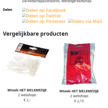
Gereedschapaccessoires, Metselgereedschap
Delen
Vergelijkbare producten
Mtools HET MELKMEISJE
Mtools HET MELKMEISJE
2 webshops
Tegelkruisjes 4 0mm (zakje á
2 webshops
Tegelkruisjes 2 5mm (zakje á
€ 2,-
250 st.) |
€ 2,15
250 st.) |