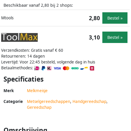
Beschikbaar vanaf
bij
shops:
2,80
2
2,80
Bestel »
Mtools
3,10
Bestel »
Verzendkosten: Gratis vanaf € 60
Retourneren: 14 dagen
Levertijd: Voor 22:45 besteld, volgende dag in huis
Betaalmethodes:
Specificaties
Merk
Melkmeisje
Categorie
Metselgereedschappen
,
Handgereedschap
,
Gereedschap
Omschrijving