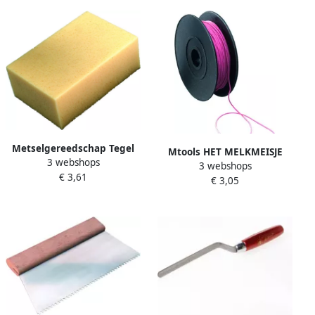
Metselgereedschap Tegel
Mtools HET MELKMEISJE
3 webshops
hydrospons 200x135x75mm
3 webshops
Tegelhoek elastiek op rol
€ 3,61
€ 3,05
20m |