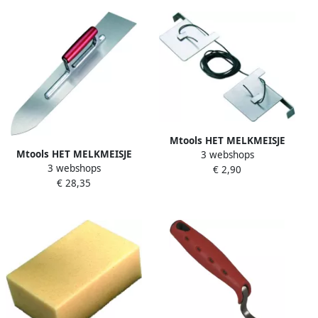
Mtools HET MELKMEISJE
Mtools HET MELKMEISJE
3 webshops
Tegelhoekjes met haak en
3 webshops
Vloerspaan spits RVS
€ 2,90
elastiek |
€ 28,35
80x110x500 |