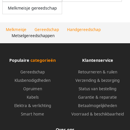
Melkmeisje gereedschap
Melkmeisje
Gereedschap
Handgereedschap
Metselgereedschappen
Populaire
categorieën
Klantenservice
Gereedschap
Retourneren & ruilen
Klusbenodigdheden
Verzending & bezorging
Opruimen
Status van bestelling
Kabels
Garantie & reparatie
Elektra & verlichting
Betaalmogelijkheden
Smart home
Voorraad & beschikbaarheid
Over ons