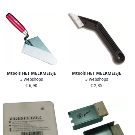
Mtools HET MELKMEISJE
Mtools HET MELKMEISJE
3 webshops
3 webshops
Pleistertroffel rond RVS
Voegkrabber kunststof met
€ 6,90
€ 2,35
140mm |
verw. mes |