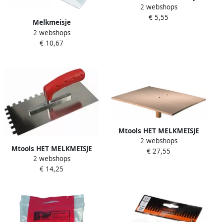
2 webshops
Schuurvel K-120 280x93 mm
€ 5,55
(set a 10 st) |
Melkmeisje
2 webshops
Stukadoorstroffel recht
€ 10,67
180mm S Hals MM308180
Mtools HET MELKMEISJE
2 webshops
Raapbord hout + kunststof
Mtools HET MELKMEISJE
€ 27,55
greep 500x400 |
2 webshops
Plakspaan RVS softgrip 10
€ 14,25
mm get.280x130 |