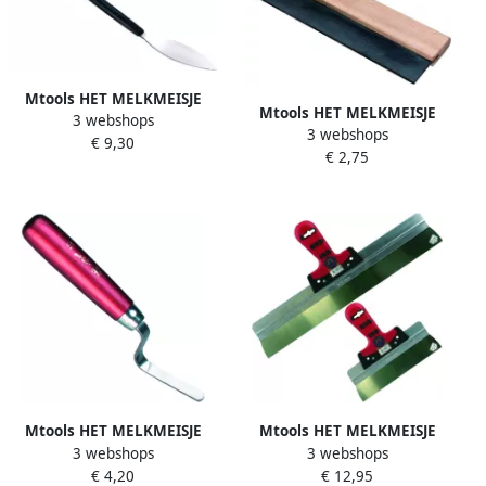
Mtools HET MELKMEISJE
Mtools HET MELKMEISJE
3 webshops
Paleerijzer RVS 10mm . |
3 webshops
Tegelwasser rubber houten
€ 9,30
€ 2,75
greep 300 mm |
Mtools HET MELKMEISJE
Mtools HET MELKMEISJE
3 webshops
3 webshops
Stootvoegspijker houten
Spackmes 600mm Softgrip
€ 4,20
€ 12,95
handgreep 50x14 |
alu.houder RVS |