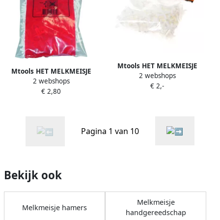
Mtools HET MELKMEISJE
Mtools HET MELKMEISJE
2 webshops
Tegelkruisjes 4 0mm (zakje
2 webshops
Tegelkruisjes 5 0mm (zakje
€ 2,-
á 250 st.) |
€ 2,80
á 200 st.) |
Pagina 1 van 10
Bekijk ook
Melkmeisje
Melkmeisje hamers
handgereedschap