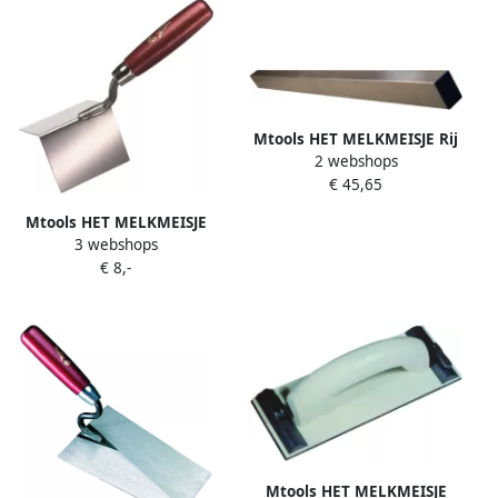
Mtools HET MELKMEISJE Rij
2 webshops
Alu blok-profiel 6x4x250cm
€ 45,65
|
Mtools HET MELKMEISJE
3 webshops
Hoektroffel 80x60x60mm
€ 8,-
RVS 90° buiten |
Mtools HET MELKMEISJE