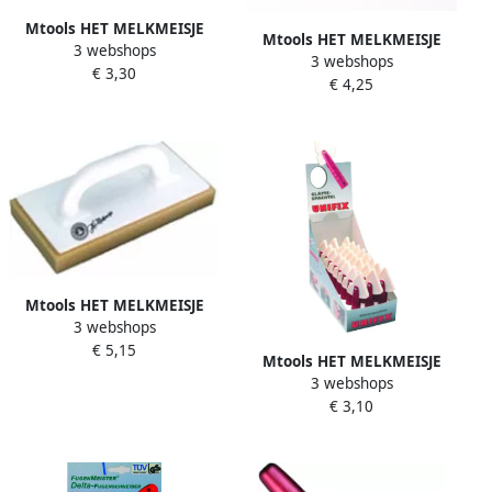
Mtools HET MELKMEISJE
Mtools HET MELKMEISJE
3 webshops
Lijmkam 150mm 6 x 6 x 6
3 webshops
Voegspijker Hollands model
€ 3,30
mm houten greep |
€ 4,25
140 x 10 mm |
Mtools HET MELKMEISJE
3 webshops
Schuurbord kunst.met
€ 5,15
Hydro spons 280x140 |
Mtools HET MELKMEISJE
3 webshops
Kitstrijker UNIFIX |
€ 3,10