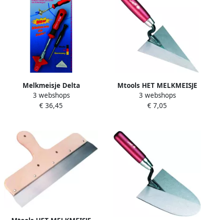
Melkmeisje Delta
Mtools HET MELKMEISJE
3 webshops
3 webshops
voegensnijder op SB kaart
Pleistertroffel 140mm spits
€ 36,45
€ 7,05
MM950100
RVS |