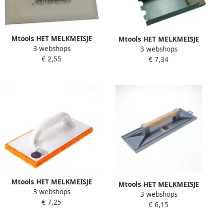
Mtools HET MELKMEISJE
Mtools HET MELKMEISJE
3 webshops
Kitstrijker Fensterfix 90x80
3 webshops
Lijmkamschep voor
€ 2,55
mm |
€ 7,34
gasbeton 100 mm |
Mtools HET MELKMEISJE
Mtools HET MELKMEISJE
3 webshops
Schuurbord kunst. beleg -
3 webshops
Schuurbord kunststof Italia
€ 7,25
grof 280x140 |
€ 6,15
440x150 mm |