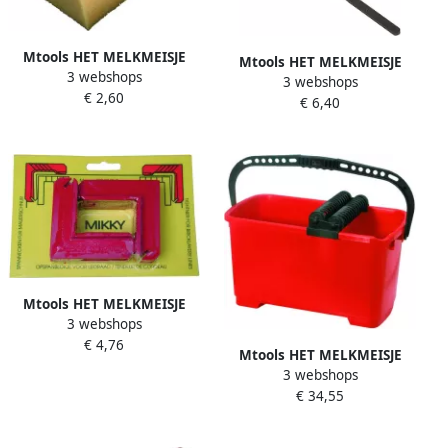
Mtools HET MELKMEISJE
Mtools HET MELKMEISJE
3 webshops
Spons Hydro 140x110x70 |
3 webshops
Stootvoegspijker softgrip
€ 2,60
€ 6,40
50x10mm |
Mtools HET MELKMEISJE
3 webshops
Mikky opspanblokjes 2 st.
€ 4,76
(draadspanner) |
Mtools HET MELKMEISJE
3 webshops
Inwasemmer 25 ltr + wielen
€ 34,55
en rollenset |