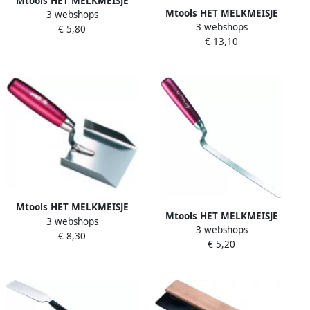
Mtools HET MELKMEISJE
Mtools HET MELKMEISJE
3 webshops
Spackmes 400mm houten
3 webshops
Metseltroffel Arnhems
€ 5,80
greep RVS |
€ 13,10
model 170mm r.s. |
Mtools HET MELKMEISJE
Mtools HET MELKMEISJE
3 webshops
Stukadoorsschopje
3 webshops
Voegspijker hollands model
€ 8,30
80x80x20 RVS |
€ 5,20
190 x 10 mm |