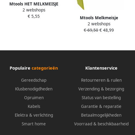
Mtools HET MELKMEISJE
2 webshops
Schuurvel K-120 280x93 mm
€ 5,55
(set a 10 st) |
Mtools Melkmeisje
2 webshops
steenklem stenendrager
€ 69,50
€ 48,99
verstelbaar 29-53 cm. |
Populaire
categorieën
Klantenservice
Gereedschap
Retourneren & ruilen
Klusbenodigdheden
Verzending & bezorging
Opruimen
Status van bestelling
Kabels
Garantie & reparatie
Elektra & verlichting
Betaalmogelijkheden
Smart home
Voorraad & beschikbaarheid