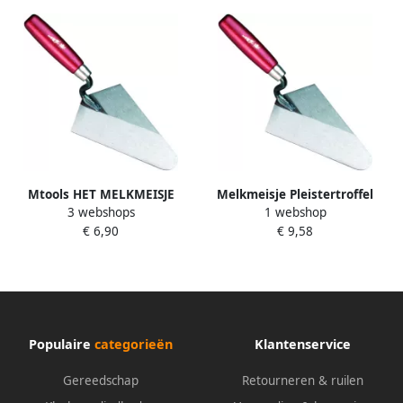
Mtools HET MELKMEISJE
Melkmeisje Pleistertroffel
3 webshops
1 webshop
Pleistertroffel rond RVS
rond 160mm MM377160
€ 6,90
€ 9,58
140mm |
Populaire
categorieën
Klantenservice
Gereedschap
Retourneren & ruilen