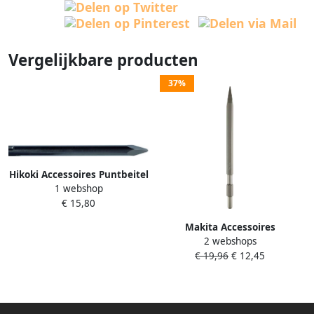
Vergelijkbare producten
37%
Hikoki Accessoires Puntbeitel
1 webshop
Groot Steekas 400 (Oud
€ 15,80
985398) 751562
Makita Accessoires
2 webshops
Puntbeitel 450mm D-23824
€ 19,96
€ 12,45