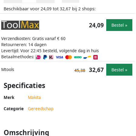
Beschikbaar voor
tot
bij
shops:
24,09
32,67
2
24,09
Bestel »
Verzendkosten: Gratis vanaf € 60
Retourneren: 14 dagen
Levertijd: Voor 22:45 besteld, volgende dag in huis
Betaalmethodes:
32,67
Bestel »
Mtools
45,38
Specificaties
Merk
Makita
Categorie
Gereedschap
Omschrijving