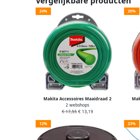
Vergelijkbare producten
24%
20%
Makita Accessoires Maaidraad 2
Mak
2 webshops
0X126M Rond E-02711
€ 17,55
€ 13,19
12%
23%