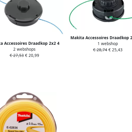
Makita Accessoires Draadkop 
a Accessoires Draadkop 2x2 4
1 webshop
M10x1.25lh voor o.a DUR190 
2 webshops
 M10x1.25L voor o.a DUR365
€ 28,74
€ 25,43
DUX18 191D89-4
€ 27,53
€ 20,99
195149-0