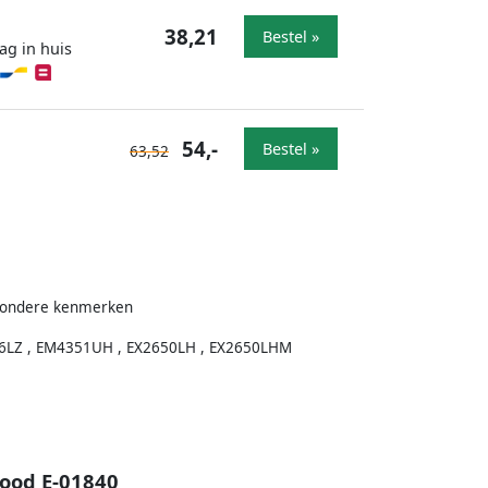
38,21
Bestel »
ag in huis
54,-
Bestel »
63,52
jzondere kenmerken
6LZ , EM4351UH , EX2650LH , EX2650LHM
rood E-01840