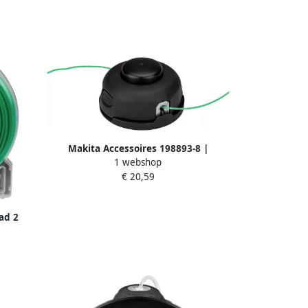
Makita Accessoires 198893-8 |
1 webshop
Draadkop | 2x2 0 | T&G | M10x1 25LH
€ 20,59
198893-8
ad 2