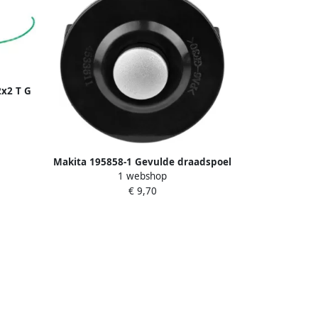
2x2 T G
DUR191
Makita 195858-1 Gevulde draadspoel
1 webshop
1x1 65 click systeem | Mtools
€ 9,70