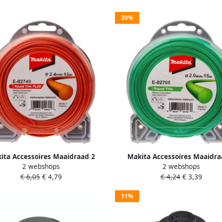
20%
ita Accessoires Maaidraad 2
Makita Accessoires Maaidra
2 webshops
2 webshops
4X15M Rond E-02749
0X15M Rond E-02705
€ 6,05
€ 4,79
€ 4,24
€ 3,39
11%