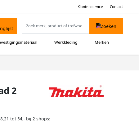
Klantenservice
Contact
evestigingsmateriaal
Werkkleding
Merken
ad 2
tot
bij
shops:
38,21
54,-
2