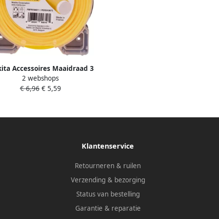
ita Accessoires Maaidraad 3
2 webshops
0X15M Rond E-02836
€ 6,96
€ 5,59
Klantenservice
Retourneren & ruilen
Verzending & bezorging
Status van bestelling
Garantie & reparatie