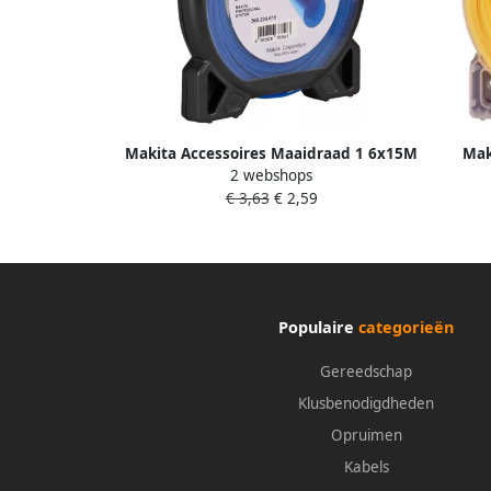
Makita Accessoires Maaidraad 1 6x15M
Mak
2 webshops
Rond 369224618
€ 3,63
€ 2,59
Populaire
categorieën
Gereedschap
Klusbenodigdheden
Opruimen
Kabels