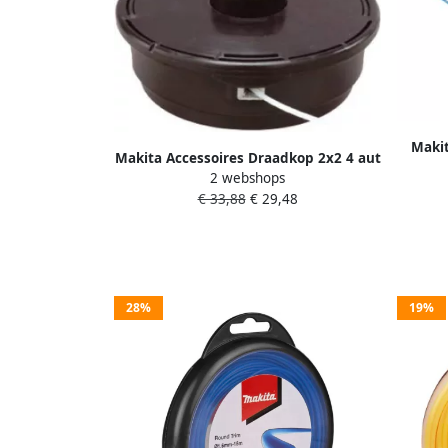
Makit
Makita Accessoires Draadkop 2x2 4 aut
T&G
2 webshops
M8 10x1.25L voor o.a DUR187L B-02945
€ 33,88
€ 29,48
28%
19%