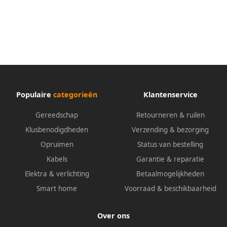
Populaire
categorieën
Klantenservice
Gereedschap
Retourneren & ruilen
Klusbenodigdheden
Verzending & bezorging
Opruimen
Status van bestelling
Kabels
Garantie & reparatie
Elektra & verlichting
Betaalmogelijkheden
Smart home
Voorraad & beschikbaarheid
Over ons