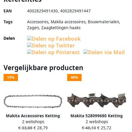
EAN
4002829491430
,
4002829491447
Tags
Accessoires, Makita accessoires, Bouwmaterialen,
Zagen, Zaagkettingen haaks
Delen
Vergelijkbare producten
15%
46%
Makita Accessoires Ketting
Makita 528099680 Ketting
2 webshops
2 webshops
099 Hks 3 8X1 5 S68 191H51-3
099 &apos;"hks" 3 8x1 5 S80 |
€ 33,88
€ 28,79
€ 48,10
€ 25,72
Mtools