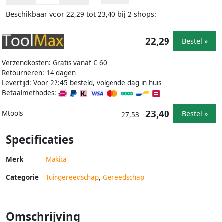
Beschikbaar voor
tot
bij
shops:
22,29
23,40
2
22,29
Bestel »
Verzendkosten: Gratis vanaf € 60
Retourneren: 14 dagen
Levertijd: Voor 22:45 besteld, volgende dag in huis
Betaalmethodes:
23,40
Bestel »
Mtools
27,53
Specificaties
Merk
Makita
Categorie
Tuingereedschap
,
Gereedschap
Omschrijving