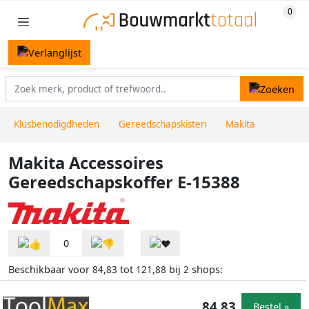
Klusbenodigdheden
Gereedschapskisten
Makita
Makita Accessoires
Gereedschapskoffer E-15388
0
Beschikbaar voor
tot
bij
shops:
84,83
121,88
2
84,83
Bestel »