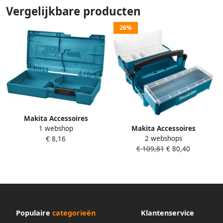
Vergelijkbare producten
26%
Makita Accessoires
1 webshop
Makita Accessoires
Gereedschapskoffer
2 webshops
€ 8,16
Uitklapbare
multitoolaccessoires DTM52
€ 109,81
€ 80,40
gereedschapskoffer met vier
821852-4
compartimenten P-84137
Populaire
categorieën
Klantenservice