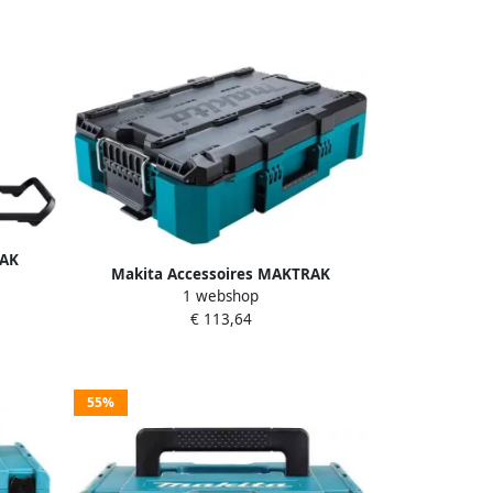
RAK
Makita Accessoires MAKTRAK
91001
1 webshop
Gereedschapskist Medium P-91039
€ 113,64
55%