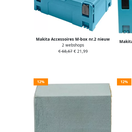
Makita Accessoires M-box nr.2 nieuw
Makit
2 webshops
model | actieprijs 821550-0_actie
mode
€ 68,67
€ 21,99
12%
12%