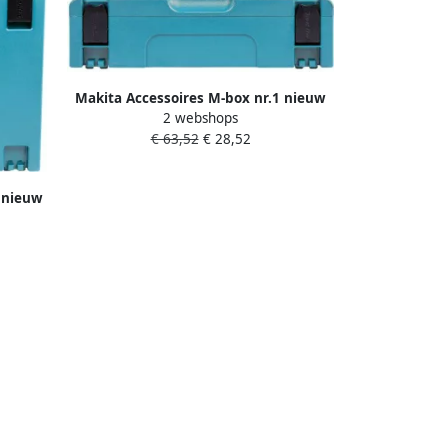
Makita Accessoires M-box nr.1 nieuw
2 webshops
model 821549-5
€ 63,52
€ 28,52
 nieuw
6