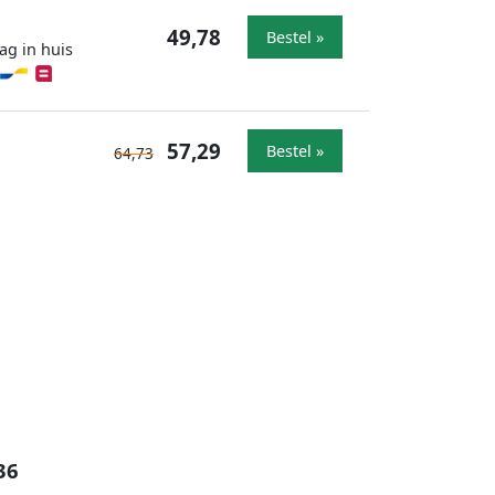
49,78
Bestel »
ag in huis
57,29
Bestel »
64,73
36