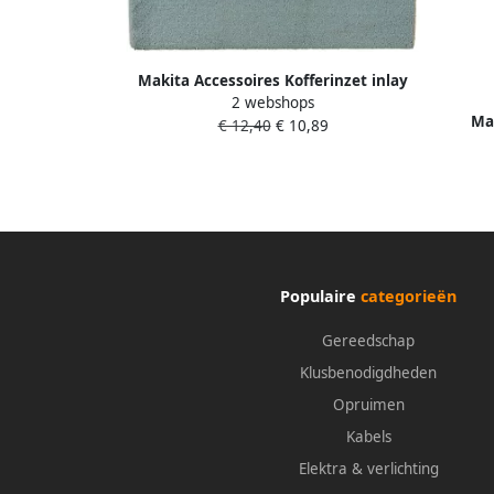
Makita Accessoires Kofferinzet inlay
2 webshops
onder DHR242 838064-2
Mak
€ 12,40
€ 10,89
Populaire
categorieën
Gereedschap
Klusbenodigdheden
Opruimen
Kabels
Elektra & verlichting