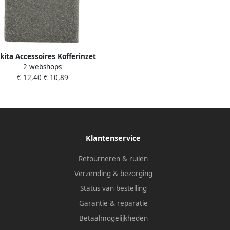
ita Accessoires Kofferinzet
2 webshops
DLX2116MX1 838382-8
€ 12,40
€ 10,89
Klantenservice
Retourneren & ruilen
Verzending & bezorging
Status van bestelling
Garantie & reparatie
Betaalmogelijkheden