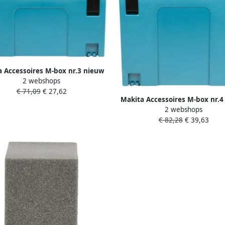
a Accessoires M-box nr.3 nieuw
2 webshops
l | actieprijs 821551-8_actie
€ 71,09
€ 27,62
Makita Accessoires M-box nr.4
2 webshops
model (P-02397) 821552-
€ 82,28
€ 39,63