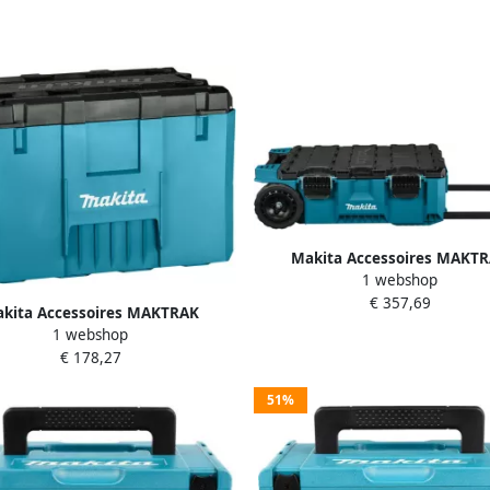
Makita Accessoires MAKT
1 webshop
Gereedschapskist Trolley P-
€ 357,69
kita Accessoires MAKTRAK
1 webshop
chapskist Extensie Extra Large
€ 178,27
P-91023
51%