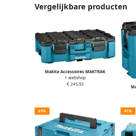
Vergelijkbare producten
Makita Accessoires MAKTRAK
1 webshop
Gereedschapskist Large P-91017
€ 245,92
Ma
Gereeds
67%
61%