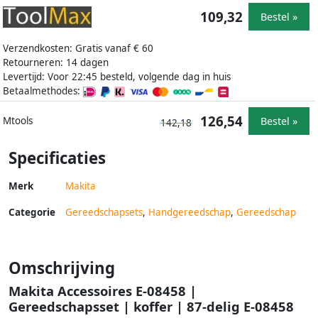
109,32
Bestel »
Verzendkosten: Gratis vanaf € 60
Retourneren: 14 dagen
Levertijd: Voor 22:45 besteld, volgende dag in huis
Betaalmethodes:
126,54
Bestel »
Mtools
142,18
Specificaties
Merk
Makita
Categorie
Gereedschapsets
,
Handgereedschap
,
Gereedschap
Omschrijving
Makita Accessoires E-08458 |
Gereedschapsset | koffer | 87-delig E-08458