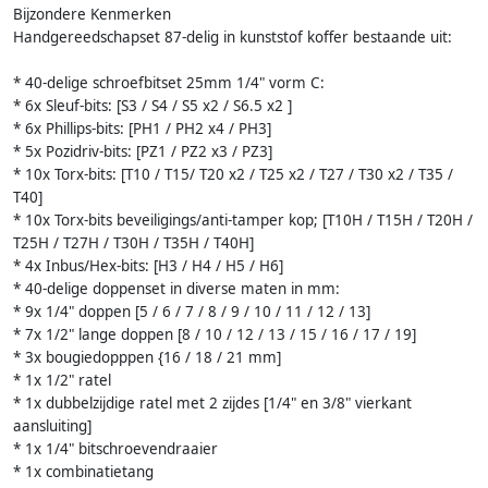
Bijzondere Kenmerken
Handgereedschapset 87-delig in kunststof koffer bestaande uit:
* 40-delige schroefbitset 25mm 1/4" vorm C:
* 6x Sleuf-bits: [S3 / S4 / S5 x2 / S6.5 x2 ]
* 6x Phillips-bits: [PH1 / PH2 x4 / PH3]
* 5x Pozidriv-bits: [PZ1 / PZ2 x3 / PZ3]
* 10x Torx-bits: [T10 / T15/ T20 x2 / T25 x2 / T27 / T30 x2 / T35 /
T40]
* 10x Torx-bits beveiligings/anti-tamper kop; [T10H / T15H / T20H /
T25H / T27H / T30H / T35H / T40H]
* 4x Inbus/Hex-bits: [H3 / H4 / H5 / H6]
* 40-delige doppenset in diverse maten in mm:
* 9x 1/4" doppen [5 / 6 / 7 / 8 / 9 / 10 / 11 / 12 / 13]
* 7x 1/2" lange doppen [8 / 10 / 12 / 13 / 15 / 16 / 17 / 19]
* 3x bougiedopppen {16 / 18 / 21 mm]
* 1x 1/2" ratel
* 1x dubbelzijdige ratel met 2 zijdes [1/4" en 3/8" vierkant
aansluiting]
* 1x 1/4" bitschroevendraaier
* 1x combinatietang