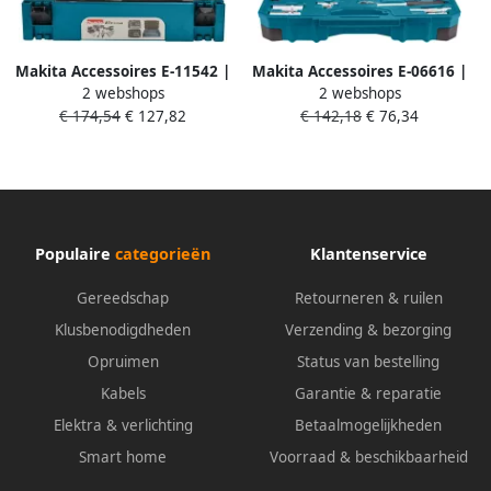
Makita Accessoires E-11542 |
Makita Accessoires E-06616 |
2 webshops
2 webshops
Gereedschapsset | Makpac
Gereedschapsset | koffer |
€ 174,54
€ 127,82
€ 142,18
€ 76,34
koffer | 87-delig E-11542
120-delig E-06616
Populaire
categorieën
Klantenservice
Gereedschap
Retourneren & ruilen
Klusbenodigdheden
Verzending & bezorging
Opruimen
Status van bestelling
Kabels
Garantie & reparatie
Elektra & verlichting
Betaalmogelijkheden
Smart home
Voorraad & beschikbaarheid