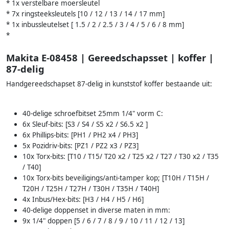
* 1x verstelbare moersleutel
* 7x ringsteeksleutels [10 / 12 / 13 / 14 / 17 mm]
* 1x inbussleutelset [ 1.5 / 2 / 2.5 / 3 / 4 / 5 / 6 / 8 mm]
*
Makita E-08458 | Gereedschapsset | koffer |
87-delig
Handgereedschapset 87-delig in kunststof koffer bestaande uit:
40-delige schroefbitset 25mm 1/4" vorm C:
6x Sleuf-bits: [S3 / S4 / S5 x2 / S6.5 x2 ]
6x Phillips-bits: [PH1 / PH2 x4 / PH3]
5x Pozidriv-bits: [PZ1 / PZ2 x3 / PZ3]
10x Torx-bits: [T10 / T15/ T20 x2 / T25 x2 / T27 / T30 x2 / T35
/ T40]
10x Torx-bits beveiligings/anti-tamper kop; [T10H / T15H /
T20H / T25H / T27H / T30H / T35H / T40H]
4x Inbus/Hex-bits: [H3 / H4 / H5 / H6]
40-delige doppenset in diverse maten in mm:
9x 1/4" doppen [5 / 6 / 7 / 8 / 9 / 10 / 11 / 12 / 13]