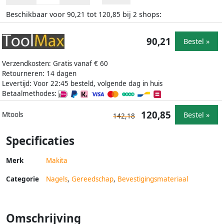
Beschikbaar voor
tot
bij
shops:
90,21
120,85
2
90,21
Bestel »
Verzendkosten: Gratis vanaf € 60
Retourneren: 14 dagen
Levertijd: Voor 22:45 besteld, volgende dag in huis
Betaalmethodes:
120,85
Bestel »
Mtools
142,18
Specificaties
Merk
Makita
Categorie
Nagels
,
Gereedschap
,
Bevestigingsmateriaal
Omschrijving