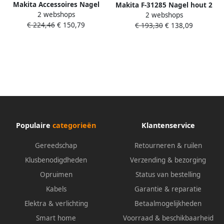
Makita Accessoires Nagel
Makita F-31285 Nagel hout 2
2 webshops
hout 3 1x63mm ring P-77089
2 webshops
9x73mm getordeerd | Mtools
€ 224,46
€ 150,79
€ 193,30
€ 138,09
Populaire
categorieën
Klantenservice
Gereedschap
Retourneren & ruilen
Klusbenodigdheden
Verzending & bezorging
Opruimen
Status van bestelling
Kabels
Garantie & reparatie
Elektra & verlichting
Betaalmogelijkheden
Smart home
Voorraad & beschikbaarheid