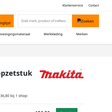
Klantenservice
Contact
evestigingsmateriaal
Werkkleding
Merken
opzetstuk
bij
shop:
136,80
1