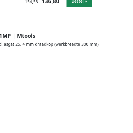
136,80
Bestel »
154,58
1MP | Mtools
ad, asgat 25, 4 mm draadkop (werkbreedte 300 mm)