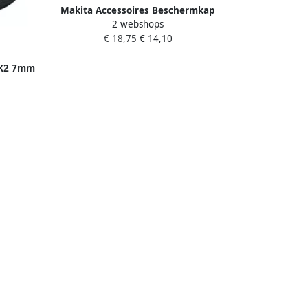
Makita Accessoires Beschermkap
2 webshops
draadkop UR016G UR017G 1911X4-8
€ 18,75
€ 14,10
2X2 7mm