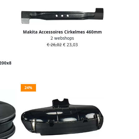
Makita Accessoires Cirkelmes 460mm
2 webshops
DLM465 191W86-4
€ 26,02
€ 23,03
200x8
24%