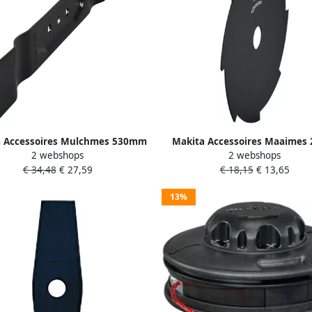
a Accessoires Mulchmes 530mm
Makita Accessoires Maaimes 
2 webshops
2 webshops
191Y65-4
191Y44-2
€ 34,48
€ 27,59
€ 18,15
€ 13,65
13%