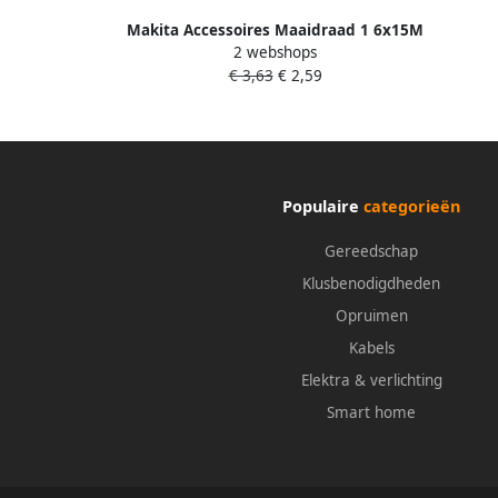
Makita Accessoires Maaidraad 1 6x15M
2 webshops
Rond 369224618
€ 3,63
€ 2,59
Populaire
categorieën
Gereedschap
Klusbenodigdheden
Opruimen
Kabels
Elektra & verlichting
Smart home