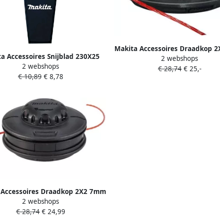
Makita Accessoires Draadkop 
a Accessoires Snijblad 230X25
2 webshops
M10x1 25lh 1911Y2-9
2 webshops
4X1 8mm 2-tands D-66058
€ 28,74
€ 25,-
€ 10,89
€ 8,78
 Accessoires Draadkop 2X2 7mm
2 webshops
M10x1 25lh 1911Y3-7
€ 28,74
€ 24,99