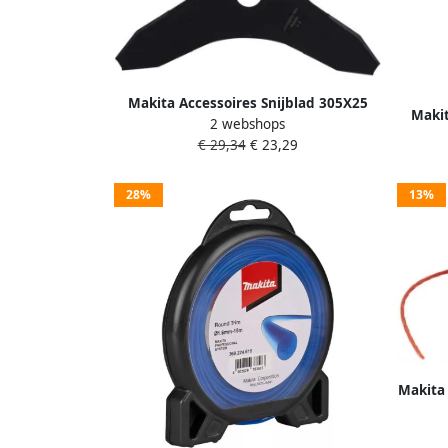
Makita Accessoires Snijblad 305X25
Makit
2 webshops
4X1 8Mm 3T D-66042
€ 29,34
€ 23,29
28%
13%
Makita