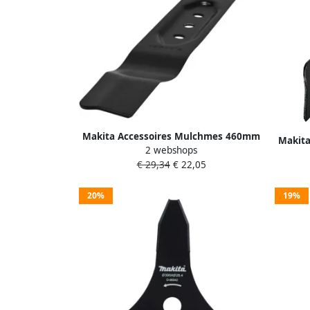
Makita Accessoires Mulchmes 460mm
Makit
2 webshops
191Y63-8
€ 29,34
€ 22,05
20%
19%