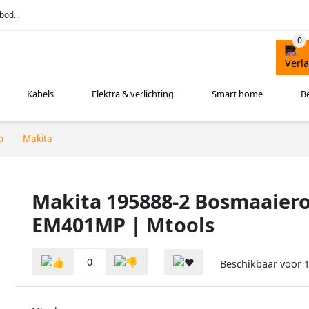
bod...
Kabels
Elektra & verlichting
Smart home
B
p
Makita
Makita 195888-2 Bosmaaier
EM401MP | Mtools
0
Beschikbaar voor