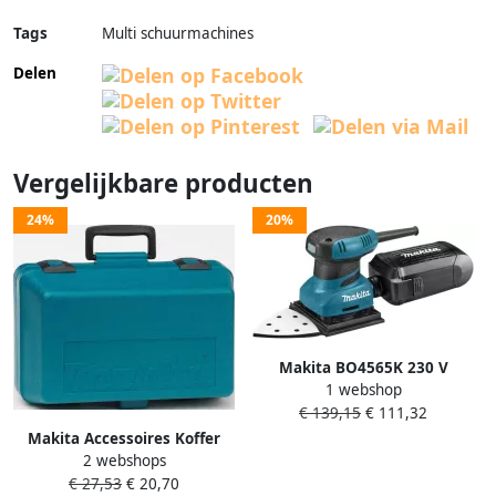
Tags
Multi schuurmachines
Delen
Vergelijkbare producten
24%
20%
Makita BO4565K 230 V
1 webshop
Handpalm
€ 139,15
€ 111,32
vlakschuurmachine | Mtools
Makita Accessoires Koffer
2 webshops
voor BO4565 824806-0
€ 27,53
€ 20,70