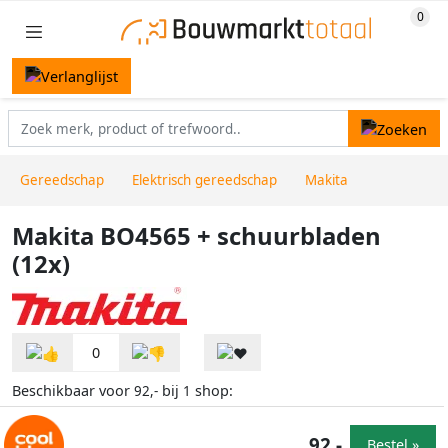
Gereedschap
Elektrisch gereedschap
Makita
Makita BO4565 + schuurbladen
(12x)
0
Beschikbaar voor
bij
shop:
92,-
1
92,-
Bestel »