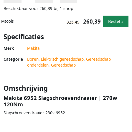
Beschikbaar voor
bij
shop:
260,39
1
260,39
Bestel »
Mtools
325,49
Specificaties
Merk
Makita
Categorie
Boren
,
Elektrisch gereedschap
,
Gereedschap
onderdelen
,
Gereedschap
Omschrijving
Makita 6952 Slagschroevendraaier | 270w
120Nm
Slagschroevendraaier 230v 6952