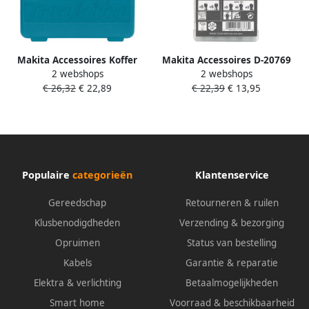
Makita Accessoires Koffer
Makita Accessoires D-20769
2 webshops
2 webshops
6952 6953 824630-1
Borenset 1 4" Vorm E D-
€ 26,32
€ 22,89
€ 22,39
€ 13,95
20769
Populaire
categorieën
Klantenservice
Gereedschap
Retourneren & ruilen
Klusbenodigdheden
Verzending & bezorging
Opruimen
Status van bestelling
Kabels
Garantie & reparatie
Elektra & verlichting
Betaalmogelijkheden
Smart home
Voorraad & beschikbaarheid