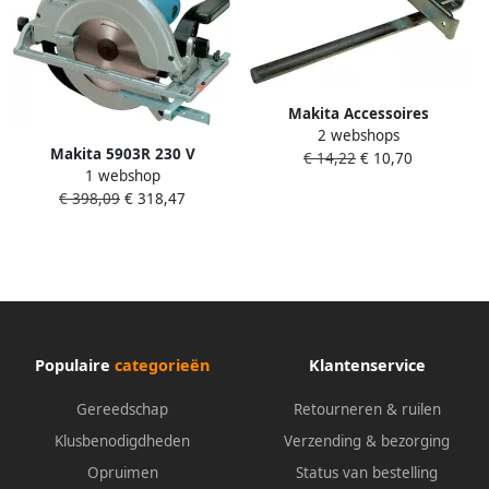
Makita Accessoires
2 webshops
Parallelgeleider voor o.a
Makita 5903R 230 V
€ 14,22
€ 10,70
5903R 5103R 5903RK 165084-
1 webshop
Cirkelzaag 235 mm | Mtools
6
€ 398,09
€ 318,47
Populaire
categorieën
Klantenservice
Gereedschap
Retourneren & ruilen
Klusbenodigdheden
Verzending & bezorging
Opruimen
Status van bestelling