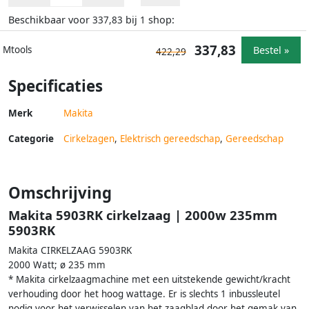
Beschikbaar voor
bij
shop:
337,83
1
337,83
Bestel »
Mtools
422,29
Specificaties
Merk
Makita
Categorie
Cirkelzagen
,
Elektrisch gereedschap
,
Gereedschap
Omschrijving
Makita 5903RK cirkelzaag | 2000w 235mm
5903RK
Makita CIRKELZAAG 5903RK
2000 Watt; ø 235 mm
* Makita cirkelzaagmachine met een uitstekende gewicht/kracht
verhouding door het hoog wattage. Er is slechts 1 inbussleutel
nodig voor het verwisselen van het zaagblad door het gemak van