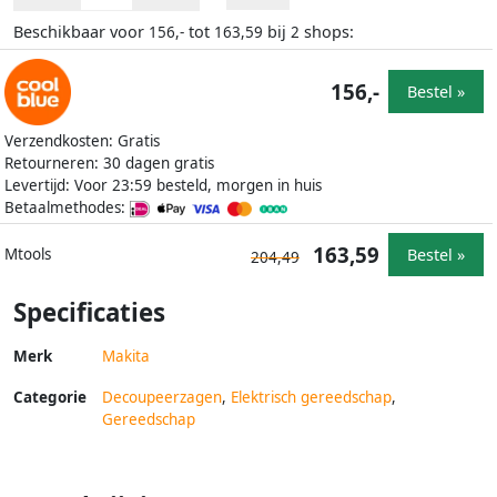
Beschikbaar voor
tot
bij
shops:
156,-
163,59
2
156,-
Bestel »
Verzendkosten: Gratis
Retourneren: 30 dagen gratis
Levertijd: Voor 23:59 besteld, morgen in huis
Betaalmethodes:
163,59
Bestel »
Mtools
204,49
Specificaties
Merk
Makita
Categorie
Decoupeerzagen
,
Elektrisch gereedschap
,
Gereedschap