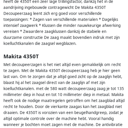
heeft de 4350T een zeer lage trillingsfactor, dankzij het in de
aandrijving ingebouwde contragewicht De Makita 4350T
Decoupeerzaag leent zich erg goed voor verschillende
toepassingen: * Zagen van verschillende materialen * Dagelijks
intensief zaagwerk * Klussen die minder nauwkeurige afwerking
vereisen * Zwaardere zaagklussen dankzij de stabiele en
duurzame constructie De zaag maakt bovendien indruk met zijn
koelluchtkanalen die zaagsel wegblazen.
Makita 4350T
Met decoupeerzagen is het niet altijd even gemakkelijk om recht
te zagen. Met de Makita 4350T decoupeerzaag heb je hier geen
last van. Om te zorgen dat je altijd goed zicht op de zaaglijn hebt,
blaast hij al het zaagsel direct van de zaaglijn af met zijn
koelluchtkanalen. met de 580 watt decoupeerzaag zaag je tot 135
millimeter diep in hout en tot 10 millimeter diep in metaal. Makita
heeft ook de nodige maatregelen getroffen om het zaagblad altijd
recht te houden. Door de vierkante zaagas kan het zaagblad niet
draaien. De 4350T is vorozien van een beugelhandgreep, zodat je
altijd optimale controle over de machine hebt. Vooral handig
wanneer je bochten moet zagen met de machine. De antivibratie