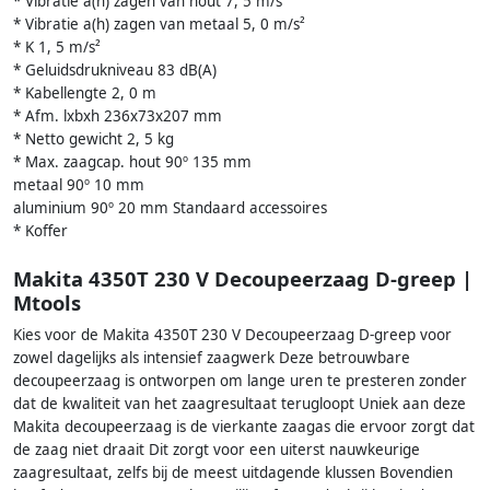
* Vibratie a(h) zagen van hout 7, 5 m/s²
* Vibratie a(h) zagen van metaal 5, 0 m/s²
* K 1, 5 m/s²
* Geluidsdrukniveau 83 dB(A)
* Kabellengte 2, 0 m
* Afm. lxbxh 236x73x207 mm
* Netto gewicht 2, 5 kg
* Max. zaagcap. hout 90º 135 mm
metaal 90º 10 mm
aluminium 90º 20 mm Standaard accessoires
* Koffer
Makita 4350T 230 V Decoupeerzaag D-greep |
Mtools
Kies voor de Makita 4350T 230 V Decoupeerzaag D-greep voor
zowel dagelijks als intensief zaagwerk Deze betrouwbare
decoupeerzaag is ontworpen om lange uren te presteren zonder
dat de kwaliteit van het zaagresultaat terugloopt Uniek aan deze
Makita decoupeerzaag is de vierkante zaagas die ervoor zorgt dat
de zaag niet draait Dit zorgt voor een uiterst nauwkeurige
zaagresultaat, zelfs bij de meest uitdagende klussen Bovendien