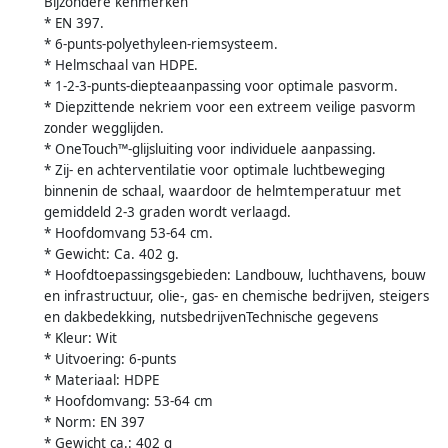
Bijzondere kenmerken
* EN 397.
* 6-punts-polyethyleen-riemsysteem.
* Helmschaal van HDPE.
* 1-2-3-punts-diepteaanpassing voor optimale pasvorm.
* Diepzittende nekriem voor een extreem veilige pasvorm
zonder wegglijden.
* OneTouch™-glijsluiting voor individuele aanpassing.
* Zij- en achterventilatie voor optimale luchtbeweging
binnenin de schaal, waardoor de helmtemperatuur met
gemiddeld 2-3 graden wordt verlaagd.
* Hoofdomvang 53-64 cm.
* Gewicht: Ca. 402 g.
* Hoofdtoepassingsgebieden: Landbouw, luchthavens, bouw
en infrastructuur, olie-, gas- en chemische bedrijven, steigers
en dakbedekking, nutsbedrijvenTechnische gegevens
* Kleur: Wit
* Uitvoering: 6-punts
* Materiaal: HDPE
* Hoofdomvang: 53-64 cm
* Norm: EN 397
* Gewicht ca.: 402 g