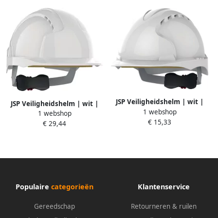
JSP Veiligheidshelm | wit |
JSP Veiligheidshelm | wit |
1 webshop
polyethyleen | EN 397 | 1
1 webshop
ABS | EN 397 | 1 stuk AJB170-
€ 15,33
stuk AJF170-000-100
€ 29,44
000-100
Populaire
categorieën
Klantenservice
Gereedschap
Retourneren & ruilen