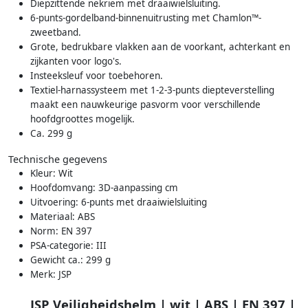
Diepzittende nekriem met draaiwielsluiting.
6-punts-gordelband-binnenuitrusting met Chamlon™-
zweetband.
Grote, bedrukbare vlakken aan de voorkant, achterkant en
zijkanten voor logo's.
Insteeksleuf voor toebehoren.
Textiel-harnassysteem met 1-2-3-punts diepteverstelling
maakt een nauwkeurige pasvorm voor verschillende
hoofdgroottes mogelijk.
Ca. 299 g
Technische gegevens
Kleur: Wit
Hoofdomvang: 3D-aanpassing cm
Uitvoering: 6-punts met draaiwielsluiting
Materiaal: ABS
Norm: EN 397
PSA-categorie: III
Gewicht ca.: 299 g
Merk: JSP
JSP Veiligheidshelm | wit | ABS | EN 397 |