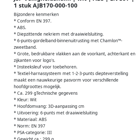
1 stuk AJB170-000-100
Bijzondere kenmerken
* Conform EN 397.
* ABS.
* Diepzittende nekriem met draaiwielsluiting.
* 6-punts-gordelband-binnenuitrusting met Chamlon™-
zweetband.
* Grote, bedrukbare vlakken aan de voorkant, achterkant en
zijkanten voor logo's.
* Insteeksleuf voor toebehoren.
* Textiel-harnassysteem met 1-2-3-punts diepteverstelling
maakt een nauwkeurige pasvorm voor verschillende
hoofdgroottes mogelijk.
* Ca. 299 gTechnische gegevens
* Kleur: Wit
* Hoofdomvang: 3D-aanpassing cm
* Uitvoering: 6-punts met draaiwielsluiting
* Materiaal: ABS
* Norm: EN 397
* PSA-categorie: III
* Gewicht ca.: 299 g