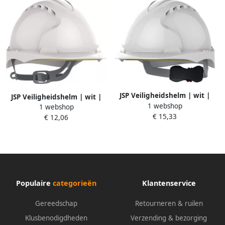
JSP Veiligheidshelm | wit |
JSP Veiligheidshelm | wit |
1 webshop
polyethyleen | EN 397 | 1
1 webshop
HDPE | EN 397 | 1 stuk
€ 15,33
stuk AJF170-000-100
€ 12,06
AJF030-000-100
Populaire
categorieën
Klantenservice
Gereedschap
Retourneren & ruilen
Klusbenodigdheden
Verzending & bezorging