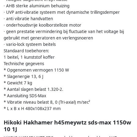
· AHB sterke aluminium behuizing
· UVP anti-vibratie systeem met dynamische trillingsdemper
· anti vibratie handvatten
· onderhoudsvrije koolborstelloze motor
· geen prestatie vermindering bij fluctuatie van het voltage bij
gebruikt met generatoren en verlengsnoeren
· vario-lock systeem beitels
Standaard toebehoren:
1 beitel, 1 kunststof koffer
Technische gegevens
* Opgenomen vermogen 1150 W
* Slagenergie 13, 6 J
* Gewicht 7 kg
* Aantal slagen belast 1.320-2.
* Aansluiting SDS-Max
* Vibratie niveau belast 8, 0 (Tri-axial) m/sec²
* L x B x H 480x108x237 mm
Hikoki Hakhamer h45meywtz sds-max 1150w
10 1J