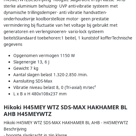
sterke aluminium behuizing· UVP anti-vibratie systeem met
dynamische trillingsdemper· anti vibratie handvatten·
onderhoudsvrije koolborstelloze motor· geen prestatie
vermindering bij fluctuatie van het voltage bij gebruikt met
generatoren en verlengsnoeren· vario-lock systeem
beitelsStandaard toebehoren:1 beitel, 1 kunststof kofferTechnische
gegevens
Opgenomen vermogen 1150 W
Slagenergie 13, 6 J
Gewicht 7 kg
Aantal slagen belast 1.320-2.850 /min.
Aansluiting SDS-Max
Vibratie niveau belast 8, 0 (Tri-axial) m/sec²
L x B x H 480x108x237 mm
Hikoki H45MEY WTZ SDS-MAX HAKHAMER BL
AHB H45MEYWTZ
Hikoki H45MEY WTZ SDS-MAX HAKHAMER BL AHB - H45MEYWTZ
Beschrijving
· hoogste slagkracht in zijn klasse