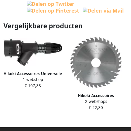
Vergelijkbare producten
Hikoki Accessoires Universele
1 webshop
stofkap | incl. wartel SDS-
€ 107,88
Max hamers | 783121 |
H45MEY H60MEY 783121
Hikoki Accessoires
2 webshops
Hardmetalen Cirkelzaagblad
€ 22,80
165X30 20 Z18 Dun Met Flr
Tandvorm Voor
Accumachines 752412