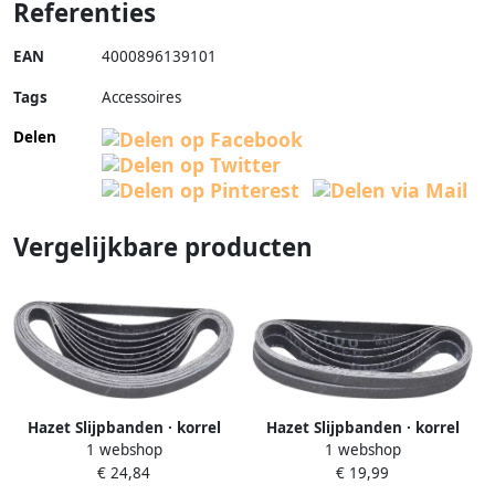
Referenties
EAN
4000896139101
Tags
Accessoires
Delen
Vergelijkbare producten
Hazet Slijpbanden · korrel
Hazet Slijpbanden · korrel
1 webshop
1 webshop
120 · 330 x 10 mm 9033-4120
100 · 330 x 10 mm 9033-4100
€ 24,84
€ 19,99
10
10