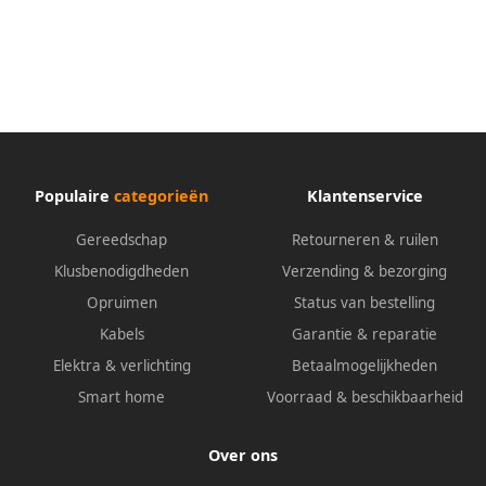
Populaire
categorieën
Klantenservice
Gereedschap
Retourneren & ruilen
Klusbenodigdheden
Verzending & bezorging
Opruimen
Status van bestelling
Kabels
Garantie & reparatie
Elektra & verlichting
Betaalmogelijkheden
Smart home
Voorraad & beschikbaarheid
Over ons