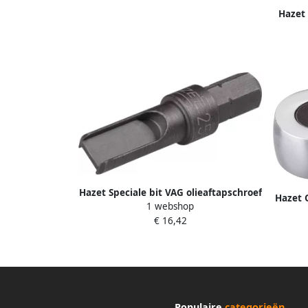
Hazet 
2272 
massie
z
Hazet Speciale bit VAG olieaftapschroef
Hazet 
1 webshop
2528-1 · 1 4 inch (6 3 mm) zeskant
1 · 9 x
€ 16,42
massief · Lengte: 35 mm
5 16 i
Populaire
categorieën