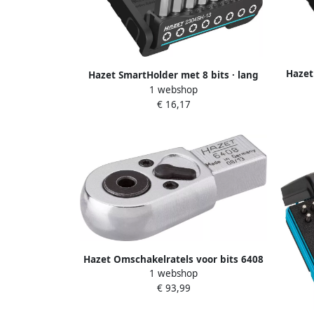
Hazet
Hazet SmartHolder met 8 bits · lang
2304SH
1 webshop
2304SH-13 · 1 4 inch (6 3 mm) zeskant
massie
€ 16,17
massief · Binnen-TORX -profiel · 8-delig
pro
· T10 T40
Hazet Omschakelratels voor bits 6408
1 webshop
| 9 x 12 mm insteekvierkant massief |
€ 93,99
1 4 inch (6 3 mm) zeskant hol | Lengte:
46 5 mm 6408