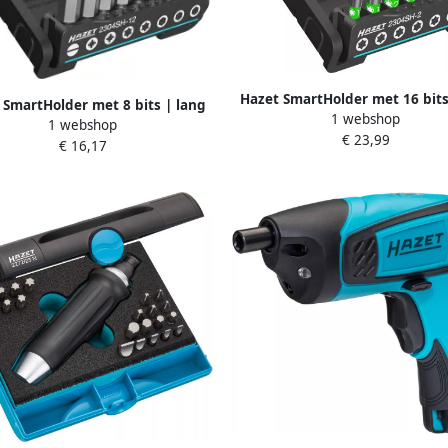
Hazet SmartHolder met 16 bits
 SmartHolder met 8 bits | lang
1 webshop
2304SH-2 | 1 4 inch (6 3 mm) 
1 webshop
-12 | 1 4 inch (6 3 mm) zeskant
€ 23,99
massief | Sleufprofiel Pozidriv-
€ 16,17
f | Sleufprofiel Binnen-zeskant-
PZ Binnen-TORX -profiel | 16-
fiel | 8-delig | 0 8 x 5 mm |