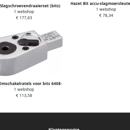
Hazet Bit accu-slagmoersleutel
Slagschroevendraaierset (bits)
1 webshop
4.5 Nm | Binnen-TORX -profi
1 webshop
23N | 5 16 inch (8 mm) zeskant
€ 78,34
Pozidriv-profiel PZ | Binnen-z
€ 177,63
f | Kruiskop profiel PH Binnen-
profiel | 1 4 inch (6 3 mm) zesk
eskant-profiel Sleufprofiel
Omschakelratels voor bits 6408-
1 webshop
 12 mm insteekvierkant massief ·
€ 113,58
nch (8 mm) zeskant hol · Lengte:
61 mm
Klantenservice