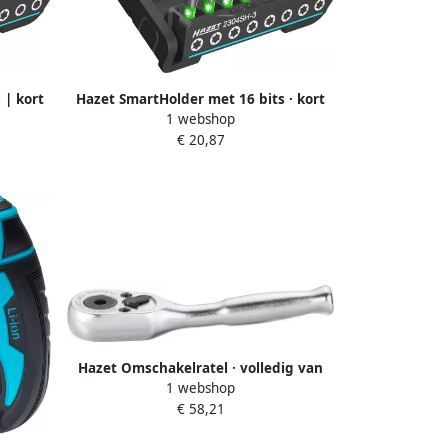
 | kort
Hazet SmartHolder met 16 bits · kort
1 webshop
zeskant
2304SH-3 · 1 4 inch (6 3 mm) zeskant
€ 20,87
profiel
massief · Binnen-TORX -profiel Tamper
delig
resistant TORX -profiel · 16-delig ·
Hazet Omschakelratel · volledig van
1 webshop
staal · voor bits 863MBIT · 1 4 inch (6 3
€ 58,21
mm) zeskant hol · Lengte: 89 mm