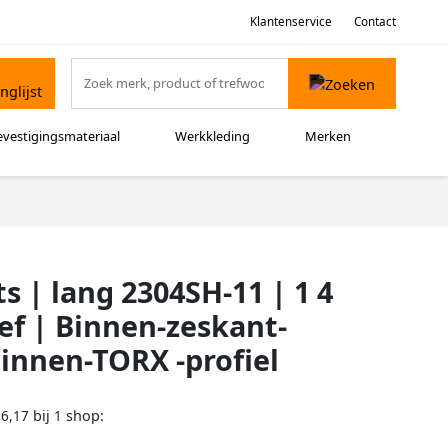
Klantenservice
Contact
evestigingsmateriaal
Werkkleding
Merken
s | lang 2304SH-11 | 1 4
ef | Binnen-zeskant-
Binnen-TORX -profiel
bij
shop:
16,17
1