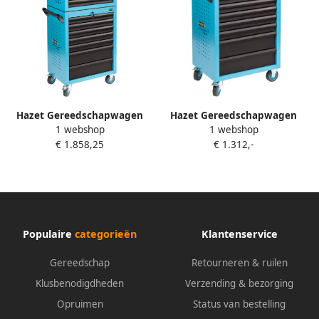
Hazet Gereedschapwagen
Hazet Gereedschapwagen
1 webshop
1 webshop
Assistent 178N-10 L x B x H:
Assistent 178N-7 enkel 178N-
€ 1.858,25
€ 1.312,-
781 mm x 498 mm x 1410
7 L x B x H: 781 mm x 498
mm Laden ondiep: 8× 80 x
mm x 1039 mm Laden
527 x 348 mm Laden diep: 2×
ondiep: 5× 80 x 527 x 348
165 x 527 x
mm Laden diep:
Populaire
categorieën
Klantenservice
Gereedschap
Retourneren & ruilen
Klusbenodigdheden
Verzending & bezorging
Opruimen
Status van bestelling