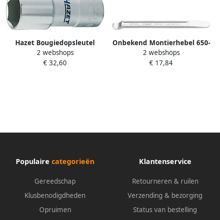
Hazet Bougiedopsleutel
Onbekend Montierhebel 650-
2 webshops
2 webshops
900MGT · 1 2 inch (12 5 mm)
8 L.199mm CV-Stahl Doppel-T-
€ 32,60
€ 17,84
vierkant hol · Buiten-zeskant-
Profil HAZET
profiel · SW 20 8 mm · 13 16?
Populaire
categorieën
Klantenservice
Gereedschap
Retourneren & ruilen
Klusbenodigdheden
Verzending & bezorging
Opruimen
Status van bestelling