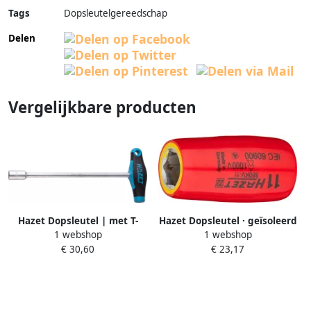
Tags
Dopsleutelgereedschap
Delen
Vergelijkbare producten
Hazet Dopsleutel | met T-
Hazet Dopsleutel · geïsoleerd
1 webshop
1 webshop
greep | Buiten-zeskant-
880KV-11 · 3 8 inch (10 mm)
€ 30,60
€ 23,17
profiel | SW 13 mm 428-13
vierkant hol · Buiten-zeskant-
tractieprofiel · SW 11 mm