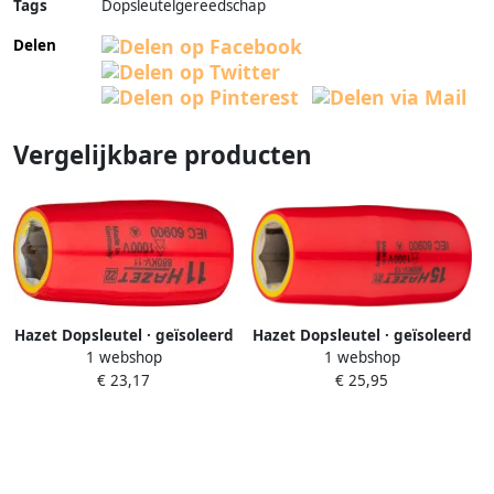
Tags
Dopsleutelgereedschap
Delen
Vergelijkbare producten
Hazet Dopsleutel · geïsoleerd
Hazet Dopsleutel · geïsoleerd
1 webshop
1 webshop
880KV-11 · 3 8 inch (10 mm)
900KV-15 · 1 2 inch (12 5 mm)
€ 23,17
€ 25,95
vierkant hol · Buiten-zeskant-
vierkant hol · Buiten-zeskant-
tractieprofiel · SW 11 mm
tractieprofiel · SW 15 mm