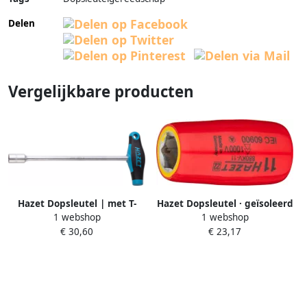
Delen
Vergelijkbare producten
Hazet Dopsleutel | met T-
Hazet Dopsleutel · geïsoleerd
1 webshop
1 webshop
greep | Buiten-zeskant-
880KV-11 · 3 8 inch (10 mm)
€ 30,60
€ 23,17
profiel | SW 13 mm 428-13
vierkant hol · Buiten-zeskant-
tractieprofiel · SW 11 mm