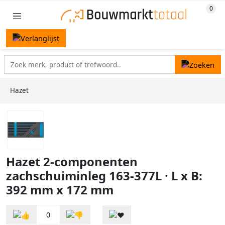
Hazet
Hazet 2-componenten
zachschuiminleg 163-377L · L x B:
392 mm x 172 mm
0