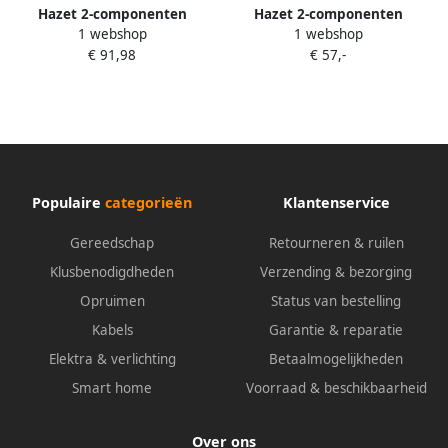
Hazet 2-componenten
Hazet 2-componenten
1 webshop
1 webshop
zachschuiminleg 163-143L · L
zachschuiminleg 163-524L · L
€ 91,98
€ 57,-
x B: 519 mm x 392 mm
x B: 519 mm x 392 mm
Populaire
categorieën
Klantenservice
Gereedschap
Retourneren & ruilen
Klusbenodigdheden
Verzending & bezorging
Opruimen
Status van bestelling
Kabels
Garantie & reparatie
Elektra & verlichting
Betaalmogelijkheden
Smart home
Voorraad & beschikbaarheid
Over ons