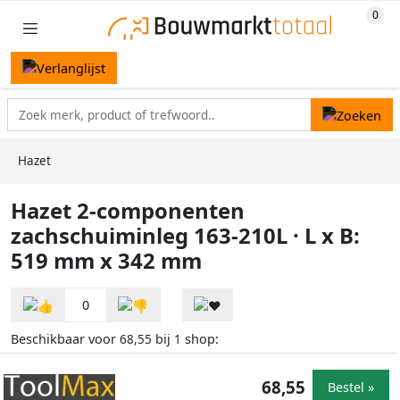
Hazet
Hazet 2-componenten
zachschuiminleg 163-210L · L x B:
519 mm x 342 mm
0
Beschikbaar voor
bij
shop:
68,55
1
68,55
Bestel »