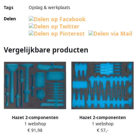
Tags
Opslag & werkplaats
Delen
Vergelijkbare producten
Hazet 2-componenten
Hazet 2-componenten
1 webshop
1 webshop
zachschuiminleg 163-143L · L
zachschuiminleg 163-524L · L
€ 91,98
€ 57,-
x B: 519 mm x 392 mm
x B: 519 mm x 392 mm