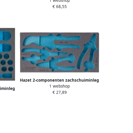
1 webshop
163-210L · L x B: 519 mm x 342 mm
€ 68,55
Hazet 2-componenten zachschuiminleg
1 webshop
163-226L · L x B: 342 mm x 172 mm
iminleg
€ 27,89
114 mm