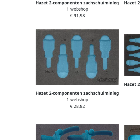
Hazet 2-componenten zachschuiminleg
Hazet 
1 webshop
163-143L · L x B: 519 mm x 392 mm
163-5
€ 91,98
Hazet 
163-2
Hazet 2-componenten zachschuiminleg
1 webshop
163-215L · L x B: 172 mm x 114 mm
€ 28,82