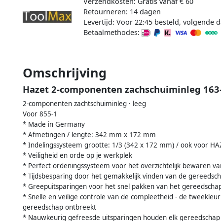
Verzendkosten: Gratis vanaf € 60
Retourneren: 14 dagen
Levertijd: Voor 22:45 besteld, volgende d
Betaalmethodes:
Omschrijving
Hazet 2-componenten zachschuiminleg 163-
2-componenten zachtschuiminleg · leeg
Voor 855-1
* Made in Germany
* Afmetingen / lengte: 342 mm x 172 mm
* Indelingssysteem grootte: 1/3 (342 x 172 mm) / ook voor HA
* Veiligheid en orde op je werkplek
* Perfect ordeningssysteem voor het overzichtelijk bewaren v
* Tijdsbesparing door het gemakkelijk vinden van de gereedsc
* Greepuitsparingen voor het snel pakken van het gereedscha
* Snelle en veilige controle van de compleetheid - de tweekleur
gereedschap ontbreekt
* Nauwkeurig gefreesde uitsparingen houden elk gereedschap st