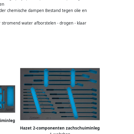
ten
der chemische dampen Bestand tegen olie en
 stromend water afborstelen - drogen - klaar
iminleg
218 mm
Hazet 2-componenten zachschuiminleg