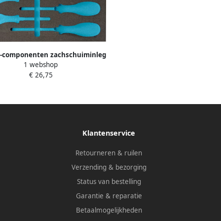
2-componenten zachschuiminleg
1 webshop
64L · L x B: 342 mm x 172 mm
€ 26,75
Klantenservice
Retourneren & ruilen
Verzending & bezorging
Status van bestelling
Garantie & reparatie
Betaalmogelijkheden