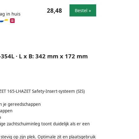
28,48
Bestel »
ag in huis
354L · L x B: 342 mm x 172 mm
ZET 165-LHAZET Safety-Insert-systeem (SIS)
an je gereedschappen
happen
p
ige zachtschuiminleg toont duidelijk als er een
evig op zijn plek. Optimale zit en plaatsgebruik