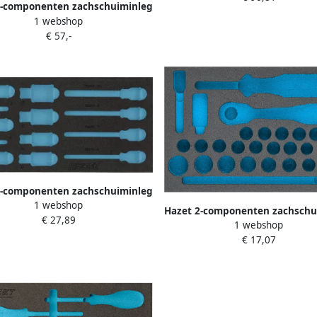
2-componenten zachschuiminleg
1 webshop
24L · L x B: 519 mm x 392 mm
€ 57,-
2-componenten zachschuiminleg
1 webshop
20L · L x B: 342 mm x 172 mm
Hazet 2-componenten zachschu
€ 27,89
1 webshop
163-223L · L x B: 172 mm x 
€ 17,07