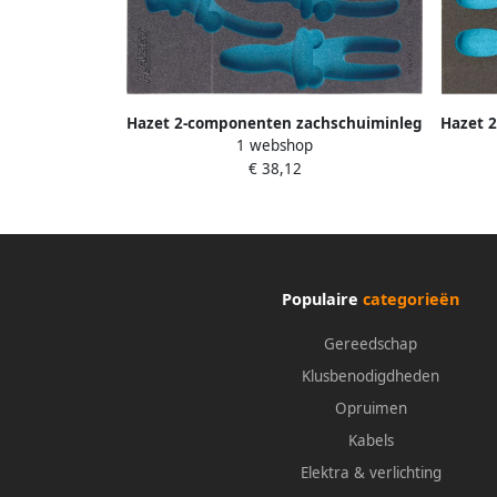
Hazet 2-componenten zachschuiminleg
Hazet 
1 webshop
163-227L · L x B: 342 mm x 172 mm
163-2
€ 38,12
Populaire
categorieën
Gereedschap
Klusbenodigdheden
Opruimen
Kabels
Elektra & verlichting