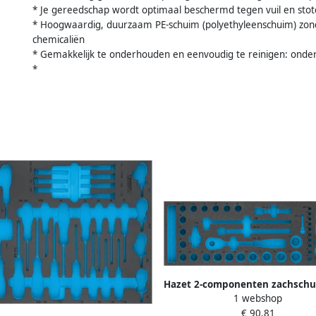
* Je gereedschap wordt optimaal beschermd tegen vuil en sto
* Hoogwaardig, duurzaam PE-schuim (polyethyleenschuim) zon
chemicaliën
* Gemakkelijk te onderhouden en eenvoudig te reinigen: onder
*
Hazet 2-componenten zachschu
1 webshop
163-110L · L x B: 635 mm x 
€ 90,81