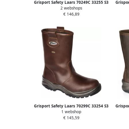
Grisport Safety Laars 70249C 33255 S3
Grispo
2 webshops
Sympatex Bruin 11.049.016.45
Sy
€ 146,89
Grisport Safety Laars 70299C 33254 S3
Grispo
1 webshop
Sympatex Bruin 11.049.015.47
Sy
€ 145,59