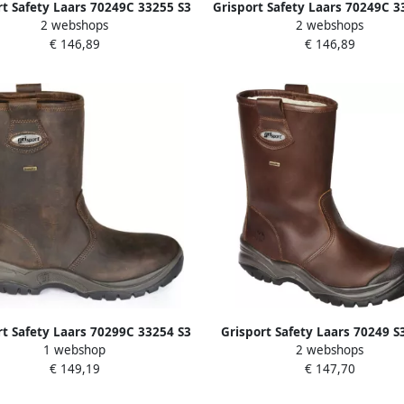
rt Safety Laars 70249C 33255 S3
Grisport Safety Laars 70249C 3
2 webshops
2 webshops
mpatex Bruin 11.049.016.48
Sympatex Bruin 11.049.016
€ 146,89
€ 146,89
rt Safety Laars 70299C 33254 S3
Grisport Safety Laars 70249 S
1 webshop
2 webshops
mpatex Bruin 11.049.015.48
L+L Wool Bruin 11.049.025
€ 149,19
€ 147,70