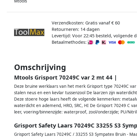
Mtools
Verzendkosten: Gratis vanaf € 60
Retourneren: 14 dagen
Levertijd: Voor 22:45 besteld, volgende d
Betaalmethodes:
Omschrijving
Mtools Grisport 70249C var 2 mt 44 |
Deze bruine werklaars van het merk Grisport type 70249C var 
stalen neus en een kevlar tussenzool De laarzen zijn waterdich
Deze stoere hoge laars heeft de volgende kenmerken: metaalvr
waterdicht en ademend, HRO, SRC, HI De Grisport 70249 C var 
leer, voering/binnenzijde: waterproof, zool/onderzijde; PU/Nitril
Grisport Safety Laars 70249C 33255 S3 Sym
Grisport Safety Laars 70249C / 33255 S3 Sympatex Bruin - Ma