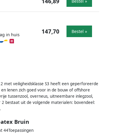
146,89
Bestel »
147,70
Bestel »
ag in huis
2 met veiligheidsklasse S3 heeft een geperforeerde
t en lenen zich goed voor in de bouw of offshore
ije tussenzool, overneus, uitneembare inlegzool,
2 bestaat uit de volgende materialen: bovendeel:
.
patex Bruin
at 44Toepassingen