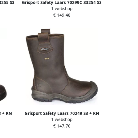
3255 S3
Grisport Safety Laars 70299C 33254 S3
1 webshop
.46
Sympatex Bruin 11.049.015.41
€ 149,48
3 + KN
Grisport Safety Laars 70249 S3 + KN
1 webshop
.43
L+L Wool Bruin 11.049.025.48
€ 147,70