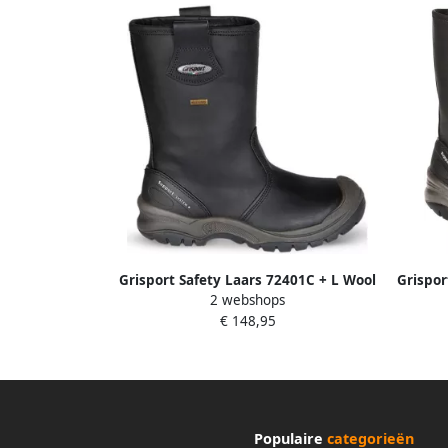
Grisport Safety Laars 72401C + L Wool
Grispor
2 webshops
Zwart 11.049.021.39
€ 148,95
Populaire
categorieën