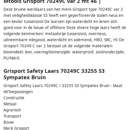
Mtools Grisport 70249C var 2 mt 46 |
Deze bruine werklaars van het merk Grisport type 70249C var 2
met veiligheidsklasse S3 heeft een geperforeerde stalen neus en
een kevlar tussenzool De laarzen zijn waterdicht en lenen zich
goed voor in de bouw of offshore Deze stoere hoge laars heeft de
volgende kenmerken: metaalvrije tussenzool, overneus,
uitneembare inlegzool, waterdicht en ademend, HRO, SRC, HI De
Grisport 70249 C var 2 bestaat uit de volgende materialen:
bovendeel: leer, voering/binnenzijde: waterproof, zool/onderzijde;
PU/Nitril.
Grisport Safety Laars 70249C 33255 S3
Sympatex Bruin
Grisport Safety Laars 70249C / 33255 S3 Sympatex Bruin - Maat
46Toepassingen
Constructie
Metaal
Agrarisch
Transport
Bouw
Merk Grisport