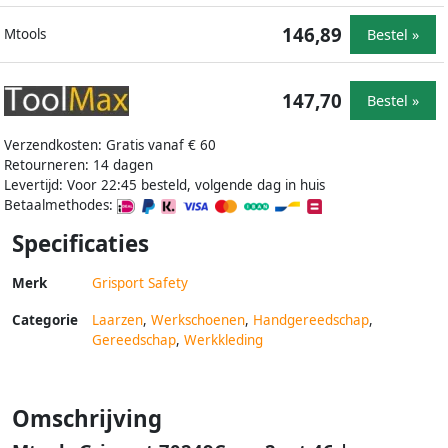
146,89
Bestel »
Mtools
147,70
Bestel »
Verzendkosten: Gratis vanaf € 60
Retourneren: 14 dagen
Levertijd: Voor 22:45 besteld, volgende dag in huis
Betaalmethodes:
Specificaties
Merk
Grisport Safety
Categorie
Laarzen
,
Werkschoenen
,
Handgereedschap
,
Gereedschap
,
Werkkleding
Omschrijving