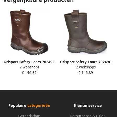
Grisport Safety Laars 70249C
Grisport Safety Laars 70249C
2 webshops
2 webshops
33255 S3 Sympatex Bruin
33255 S3 Sympatex Bruin
€ 146,89
€ 146,89
11.049.016.45
11.049.016.44
Populaire
categorieën
Klantenservice
Gereedschap
Retourneren & ruilen