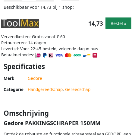
Beschikbaar voor
bij
shop:
14,73
1
14,73
Bestel »
Verzendkosten: Gratis vanaf € 60
Retourneren: 14 dagen
Levertijd: Voor 22:45 besteld, volgende dag in huis
Betaalmethodes:
Specificaties
Merk
Gedore
Categorie
Handgereedschap
,
Gereedschap
Omschrijving
Gedore PAKKINGSCHRAPER 150MM
Ontdek de robuuste en functionele schraapstaal van GEDORE, een