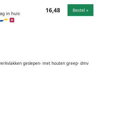
16,48
Bestel »
ag in huis
· werkvlakken geslepen· met houten greep· dmv