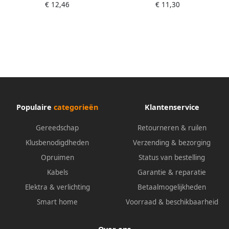
€ 12,46
€ 11,30
Populaire
categorieën
Klantenservice
Gereedschap
Retourneren & ruilen
Klusbenodigdheden
Verzending & bezorging
Opruimen
Status van bestelling
Kabels
Garantie & reparatie
Elektra & verlichting
Betaalmogelijkheden
Smart home
Voorraad & beschikbaarheid