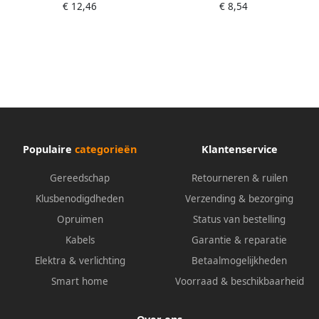
€ 12,46
€ 8,54
Populaire
categorieën
Klantenservice
Gereedschap
Retourneren & ruilen
Klusbenodigdheden
Verzending & bezorging
Opruimen
Status van bestelling
Kabels
Garantie & reparatie
Elektra & verlichting
Betaalmogelijkheden
Smart home
Voorraad & beschikbaarheid